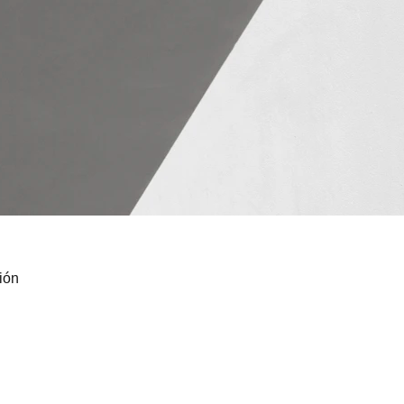
ión
 start loving yourself, everythin