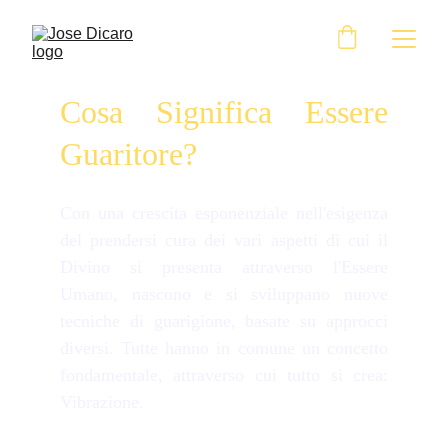
Cosa Significa Essere
Guaritore?
Con una crescita esponenziale nell'esigenza
del prendersi cura dei vari aspetti di cui il
Divino si presenta attraverso l'Essere
Umano, nascono e si sviluppano nuove
tecniche di guarigione, basate su approcci
diversi. Tutte hanno in comune un concetto
fondamentale, attraverso cui tutto si crea:
Vibrazione.