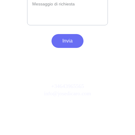
Invia
Quando inizi ad amarti, cambia tutto
+34643965565
info@josedicaro.com
© 2025. All rights reserved.